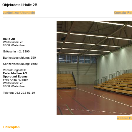
Objektdetail
Halle 2B
zurück zur Übersicht
Kontakt-Fo
Halle 2B
Wartstrasse 73
8400 Winterthur
Grösse in m2: 1390
Bankettbestuhlung: 250
Konzertbestuhlung: 1500
Verwaltungsstelle:
Eulachhallen AG
Sport und Events
Frau Anita Rüeger
Wartstrasse 73
8400 Winterthur
Telefon: 052 222 81 19
weitere B
Hallenplan