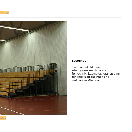
rmular
Beschrieb:
Eventinfrastruktur mit
leistungsstarker Licht- und
Tontechnik, Lautsprecheranlage mit
zentraler Bedieneinheit und
drahtlosem Mikrofon
ilder